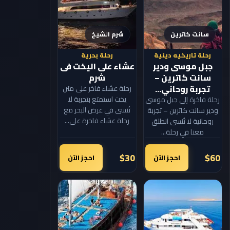
سانت كاترين
شرم الشيخ
رحلة تاريخيه دينية
رحلة بحرية
جبل موسى ودير
عشاء على اليخت فى
سانت كاترين –
شرم
تجربة روحاني...
رحلة عشاء فاخر على متن
يخت استمتع بتجربة لا
رحلة فاخرة إلى جبل موسى
تُنسى في عرض البحر مع
ودير سانت كاترين – تجربة
رحلة عشاء فاخرة على...
روحانية لا تُنسى انطلق
معنا في رحلة...
$30
$60
احجز الآن
احجز الآن