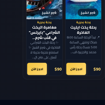
شرم الشيخ
شرم الشيخ
رحلة بحرية
رحلة بحرية
رحلة يخت ايليت
مغامرة اليخت
الفاخرة
الشراعي “بايرتس”
في قلب شرم...
📍 تبدأ الرحلة الساعة 8:00
صباحًا وتنتهي الساعة
✨ رحلة اليخت الشراعي
5:00 مساءً رحلة رأس
الفاخرة في شرم الشيخ ✨
محمد والجزيرة الب...
استمتع بتجربة بحرية لا
تُنسى على متن ال...
$90
$90
احجز الآن
احجز الآن