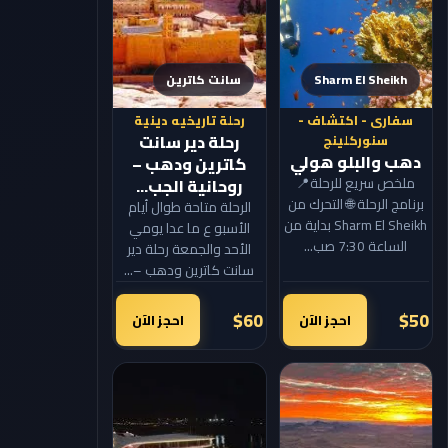
Sharm El Sheikh
سانت كاترين
سفارى - اكتشاف -
رحلة تاريخيه دينية
رحلة دير سانت
سنوركلينج
دهب والبلو هولي
كاترين ودهب –
ملخص سريع للرحلة📍
روحانية الجب...
برنامج الرحلة 🌐 التحرك من
الرحلة متاحة طوال أيام
Sharm El Sheikh بداية من
الأسبو ع ما عدا يومي
الساعة 7:30 صب...
الأحد والجمعة رحلة دير
سانت كاترين ودهب –...
$60
$50
احجز الآن
احجز الآن