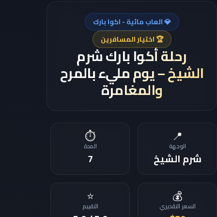
💎 العاب مائية - اكوا بارك
🏆 اختيار المسافرين
رحلة أكوا بارك شرم
الشيخ – يوم مليء بالمرح
والمغامرة
⏱️
📍
الوجهة
المدة
شرم الشيخ
7
⭐
💰
السعر التقديري
التقييم