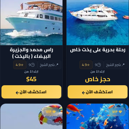
رحلة بحرية على يخت خاص
راس محمد والجزيرة
البيضاء ( باليخت )
⭐
🕒
📍
⭐
🕒
📍
شرم الشيخ
9
4.9
شرم الشيخ
9
4.9
ابتداءً من
ابتداءً من
حجز خاص
$45
استكشف الآن
استكشف الآن
←
←
💎 VIP
💎 VIP