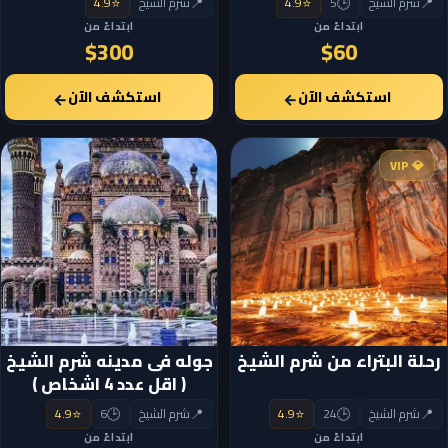
⭐
📍
⭐
🕒
📍
شرم الشيخ
5
4.9
شرم الشيخ
4.9
ابتداءً من
ابتداءً من
$300
$60
استكشف الآن
استكشف الآن
←
←
💎 VIP
رحلة البتراء من شرم الشيخ
جوله فى مدينه شرم الشيخ
( اقل عدد 4 اشخاص )
⭐
🕒
📍
⭐
🕒
📍
شرم الشيخ
24
4.9
شرم الشيخ
6
4.9
ابتداءً من
ابتداءً من