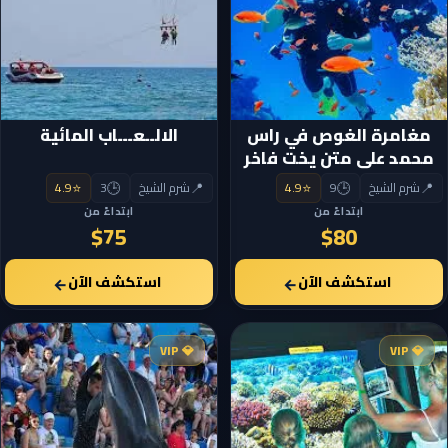
مغامرة الغوص في راس
الالــعـــاب المائية
محمد على متن يخت فاخر
⭐
🕒
📍
⭐
🕒
📍
شرم الشيخ
9
4.9
شرم الشيخ
3
4.9
ابتداءً من
ابتداءً من
$75
$80
استكشف الآن
استكشف الآن
←
←
💎 VIP
💎 VIP