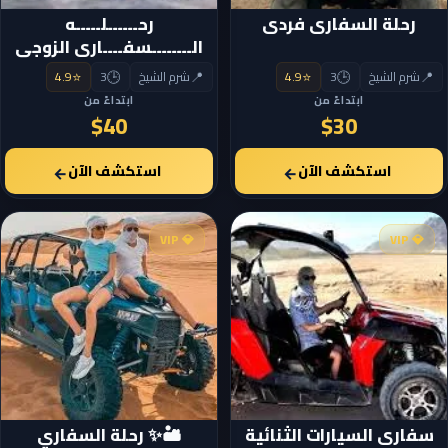
رحلة السفارى فردى
رحــــــلـــــه
الــــــــسفــــارى الزوجى
⭐
🕒
📍
⭐
🕒
📍
شرم الشيخ
3
4.9
شرم الشيخ
3
4.9
ابتداءً من
ابتداءً من
$40
$30
استكشف الآن
استكشف الآن
←
←
💎 VIP
💎 VIP
سفارى السيارات الثنائية
🏜️✨ رحلة السفاري