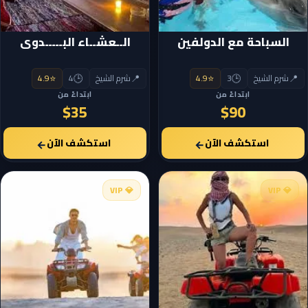
السباحة مع الدولفين
الــعشــاء البـــــدوى
⭐
🕒
📍
⭐
🕒
📍
شرم الشيخ
3
4.9
شرم الشيخ
4
4.9
ابتداءً من
ابتداءً من
$35
$90
استكشف الآن
استكشف الآن
←
←
💎 VIP
💎 VIP