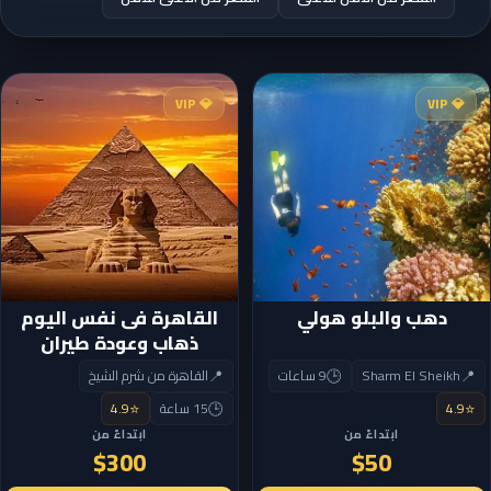
💎 VIP
💎 VIP
دهب والبلو هولي
القاهرة فى نفس اليوم
ذهاب وعودة طيران
📍
🕒
📍
Sharm El Sheikh
9 ساعات
القاهرة من شرم الشيخ
⭐
🕒
⭐
4.9
15 ساعة
4.9
ابتداءً من
ابتداءً من
$300
$50