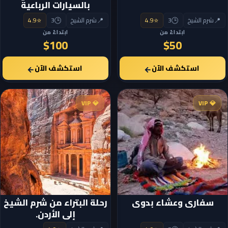
بالسيارات الرباعية
⭐
🕒
📍
⭐
🕒
📍
شرم الشيخ
3
4.9
شرم الشيخ
3
4.9
ابتداءً من
ابتداءً من
$100
$50
استكشف الآن
استكشف الآن
←
←
💎 VIP
💎 VIP
سفارى وعشاء بدوى
رحلة البتراء من شرم الشيخ
إلى الأردن.