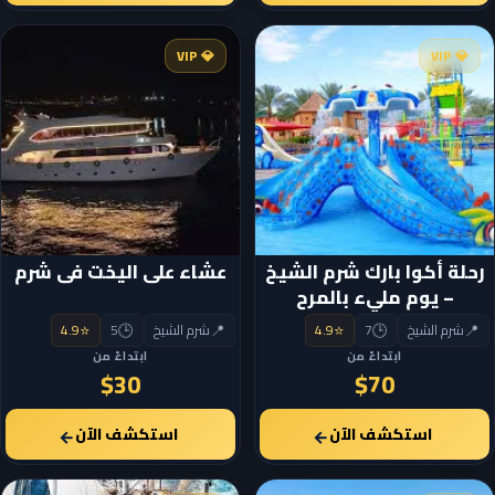
💎 VIP
💎 VIP
رحلة أكوا بارك شرم الشيخ
عشاء على اليخت فى شرم
– يوم مليء بالمرح
والمغامرة
⭐
🕒
📍
⭐
🕒
📍
شرم الشيخ
7
4.9
شرم الشيخ
5
4.9
ابتداءً من
ابتداءً من
$30
$70
استكشف الآن
استكشف الآن
←
←