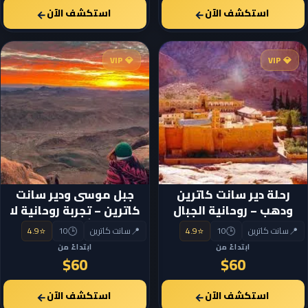
استكشف الآن
استكشف الآن
←
←
💎 VIP
💎 VIP
رحلة دير سانت كاترين
جبل موسى ودير سانت
ودهب – روحانية الجبال
كاترين – تجربة روحانية لا
وسحر البحر
تُنسى
⭐
🕒
📍
⭐
🕒
📍
سانت كاترين
10
4.9
سانت كاترين
10
4.9
ابتداءً من
ابتداءً من
$60
$60
استكشف الآن
استكشف الآن
←
←