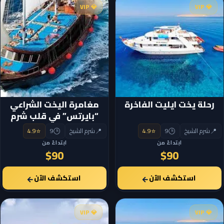
💎 VIP
💎 VIP
رحلة يخت ايليت الفاخرة
مغامرة اليخت الشراعي
“بايرتس” في قلب شرم
الشيخ
⭐
🕒
📍
⭐
🕒
📍
شرم الشيخ
9
4.9
شرم الشيخ
9
4.9
ابتداءً من
ابتداءً من
$90
$90
استكشف الآن
استكشف الآن
←
←
💎 VIP
💎 VIP