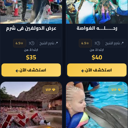
رحـــــلـــه الغواصة
عرض الدولفين فى شرم
⭐
🕒
📍
⭐
🕒
📍
شرم الشيخ
3
4.9
شرم الشيخ
3
4.9
ابتداءً من
ابتداءً من
$35
$40
استكشف الآن
استكشف الآن
←
←
💎 VIP
💎 VIP